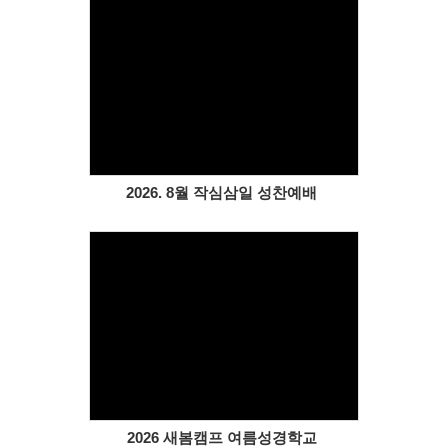
# 첨부 32.인천중앙교회 씨앗캠프-전체 사진-77723095936.jpg
# 첨부 33.인천중앙교회 씨앗캠프-전체 사진-77723095943.jpg
Views
2026. 8월 작심삼일 성찬예배
Views
2026 새봄캠프 여름성경학교