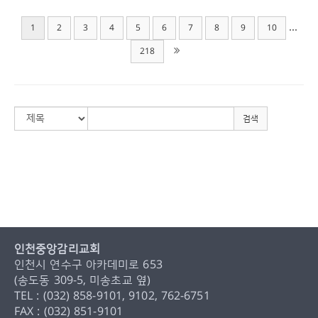
...
1
2
3
4
5
6
7
8
9
10
218
검색
인천중앙감리교회
인천시 연수구 아카데미로 653
(송도동 309-5, 미송초교 옆)
TEL : (032) 858-9101, 9102, 762-6751
FAX : (032) 851-9101