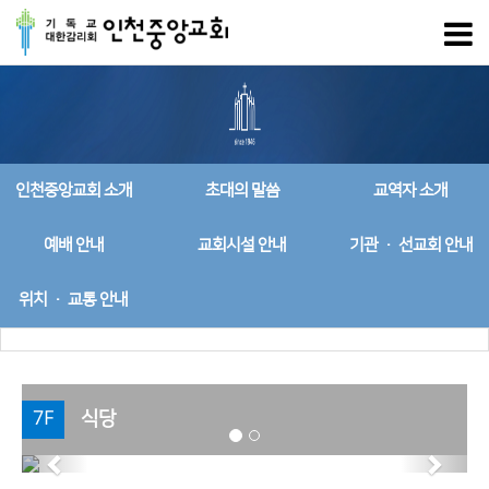
인천중앙교회 소개
초대의 말씀
교역자 소개
예배 안내
교회시설 안내
기관 · 선교회 안내
위치 · 교통 안내
7F
식당
Previous
Next