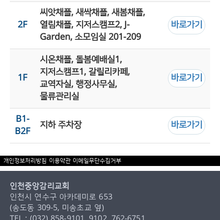
씨앗채플, 새싹채플, 새봄채플,
2F
열림채플, 지저스캠프2, J-
바로가기
Garden, 소모임실 201-209
시온채플, 돌봄예배실1,
지저스캠프1, 갈릴리카페,
1F
바로가기
교역자실, 행정사무실,
물류관리실
B1-
지하 주차장
바로가기
B2F
개인정보처리방침
이용약관
이메일무단수집거부
인천중앙감리교회
인천시 연수구 아카데미로 653
(송도동 309-5, 미송초교 옆)
TEL : (032) 858-9101, 9102, 762-6751