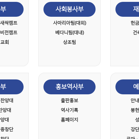
육부
사회봉사부
재
 새싹캠프
사마리아팀(대외)
헌
 비전캠프
베다니팀(대내)
건
 교회
상조팀
화부
홍보역사부
예
 찬양대
출판홍보
안
찬양대
역사기록
봉
찬양대
홈페이지
 중창단
강