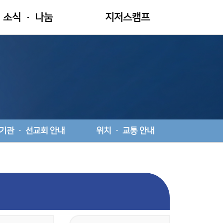
소식 · 나눔
지저스캠프
교회소식
지저스캠프 소개
새가족
씨앗캠프
중앙 앨범
새싹캠프
새봄캠프
비전캠프
기관 · 선교회 안내
위치 · 교통 안내
젊은이교회