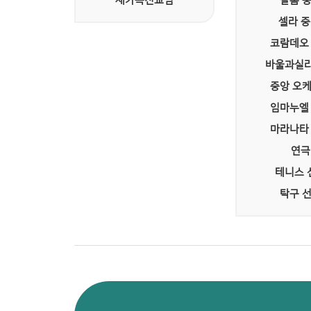
새가족친교팀
샬롬 
셀라 
코람데오
바울과실라
중앙 오
임마누엘
마라나타
연극
테니스 
탁구 