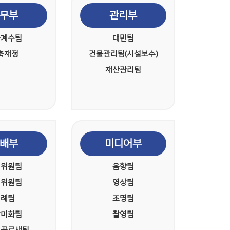
무부
관리부
금계수팀
대민팀
축재정
건물관리팀(시설보수)
재산관리팀
배부
미디어부
내위원팀
음향팀
헌위원팀
영상팀
성례팀
조명팀
단미화팀
촬영팀