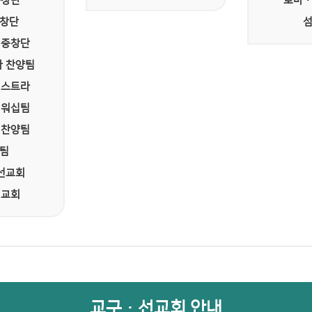
중창단
로마
중창단
 중창단
 찬양팀
케스트라
 워십팀
 찬양팀
팀
선교회
선교회
교구ㆍ선교회 안내