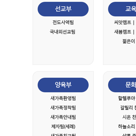
선교부
교
전도사역팀
씨앗캠프 |
국내외선교팀
새봄캠프 |
젊은이
양육부
문
새가족환영팀
할렐루야
새가족정착팀
갈릴리 
새가족안내팀
시온 
제자팀(세례)
하늘소리