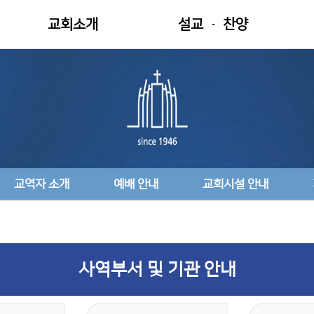
교회소개
설교 · 찬양
인천중앙교회 소개
/ 설교 /
주일예배
초대의 말씀
교역자 소개
/ 찬양 /
예배 안내
찬양대
교회시설 안내
봉헌특송
교역자 소개
예배 안내
교회시설 안내
기관 · 선교회 안내
/ 기타 /
위치 · 교통 안내
특별영상
사역부서 및 기관 안내