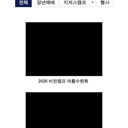
# 첨부 17.KakaoTalk_Photo_2026-04-17-14-17-24.jpeg
전체
장년예배
지저스캠프
Toggle Dropdown
행사
# 첨부 18.KakaoTalk_Photo_2026-04-17-14-18-14.jpeg
# 첨부 19.KakaoTalk_Photo_2026-04-27-15-47-42.jpeg
# 첨부 20.KakaoTalk_Photo_2026-04-27-15-47-56.jpeg
# 첨부 21.KakaoTalk_Photo_2026-04-27-15-48-43.jpeg
# 첨부 22.KakaoTalk_Photo_2026-04-27-15-49-10.jpeg
# 첨부 23.KakaoTalk_Photo_2026-04-27-15-49-22.jpeg
# 첨부 24.KakaoTalk_Photo_2026-04-27-15-49-34.jpeg
Views
# 첨부 25.KakaoTalk_Photo_2026-04-27-15-49-53.jpeg
2026 비전캠프 여름수련회
Views