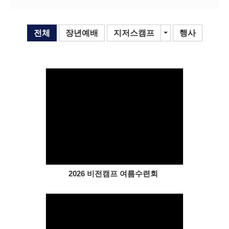
# 첨부 15.KakaoTalk_20260425_201405741_15.jpg
# 첨부 16.KakaoTalk_20260425_201405741.jpg
전체
장년예배
지저스캠프
Toggle Dropdown
행사
Views
2026 비전캠프 여름수련회